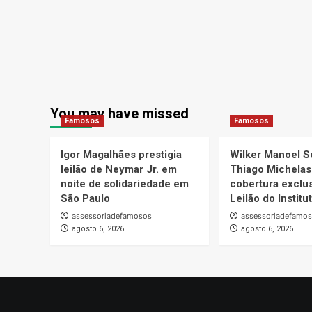
You may have missed
Famosos
Famosos
Igor Magalhães prestigia
Wilker Manoel S
leilão de Neymar Jr. em
Thiago Michelas
noite de solidariedade em
cobertura exclus
São Paulo
Leilão do Instit
assessoriadefamosos
assessoriadefamo
agosto 6, 2026
agosto 6, 2026