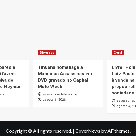
Diversos
Geral
oares e
Tihuana homenageia
Livro “Hom
i fazem
Mamonas Assassinas em
Luiz Paulo 
iva do
DVD gravado no Capital
à venda na
uto Neymar
Moto Week
propõe ref
sociedade 
sos
assessoriadefamosos
agosto 6, 2026
assessoria
agosto 4, 2
Copyright © All rights reserved.
|
CoverNews
by AF themes.