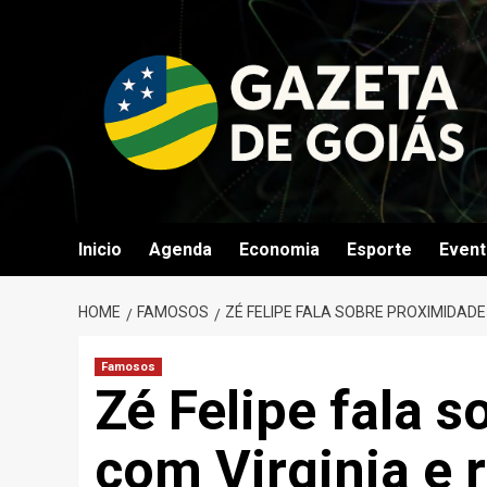
Skip
to
content
Inicio
Agenda
Economia
Esporte
Even
HOME
FAMOSOS
ZÉ FELIPE FALA SOBRE PROXIMIDADE
Famosos
Zé Felipe fala 
com Virginia e 