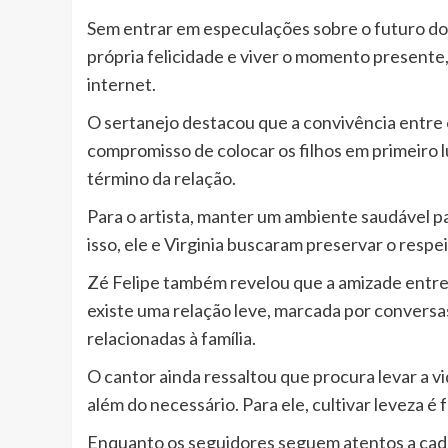
Sem entrar em especulações sobre o futuro do
própria felicidade e viver o momento presente
internet.
O sertanejo destacou que a convivência entre o
compromisso de colocar os filhos em primeiro l
término da relação.
Para o artista, manter um ambiente saudável pa
isso, ele e Virginia buscaram preservar o resp
Zé Felipe também revelou que a amizade entre 
existe uma relação leve, marcada por conversa
relacionadas à família.
O cantor ainda ressaltou que procura levar a v
além do necessário. Para ele, cultivar leveza é 
Enquanto os seguidores seguem atentos a cada 