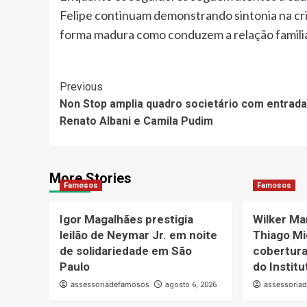
Felipe continuam demonstrando sintonia na cri
forma madura como conduzem a relação familia
Post
Previous
Non Stop amplia quadro societário com entrada
Navigation
Renato Albani e Camila Pudim
More Stories
Famosos
Famosos
Igor Magalhães prestigia
Wilker Ma
leilão de Neymar Jr. em noite
Thiago Mi
de solidariedade em São
cobertura
Paulo
do Instit
assessoriadefamosos
assessoria
agosto 6, 2026