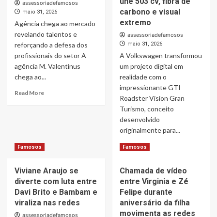
une 503 cv, fibra de
assessoriadefamosos
após
para
carbono e visual
maio 31, 2026
viagem
jogo
extremo
Agência chega ao mercado
e
da
revelando talentos e
presença
Seleção
assessoriadefamosos
de
e
reforçando a defesa dos
maio 31, 2026
empresário
acessório
profissionais do setor A
A Volkswagen transformou
chama
milionário
agência M. Valentinus
um projeto digital em
atenção
chama
chega ao...
realidade com o
atenção
impressionante GTI
Read
Read More
Roadster Vision Gran
more
Turismo, conceito
about
M.
desenvolvido
Valentinus:
originalmente para...
nasce
Read
Read More
uma
Famosos
Famosos
more
nova
about
força
Viviane Araujo se
Chamada de vídeo
Coluna
na
diverte com luta entre
entre Virginia e Zé
Super
moda
Carros
Davi Brito e Bambam e
Felipe durante
e
com
viraliza nas redes
na
aniversário da filha
Wilker
beleza
movimenta as redes
assessoriadefamosos