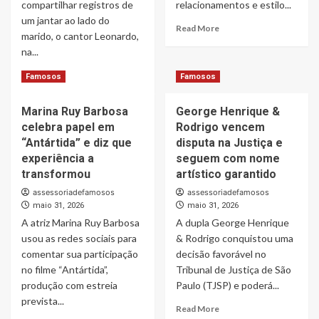
compartilhar registros de
relacionamentos e estilo...
viraliza
movimenta
um jantar ao lado do
nas
as
Read
Read More
marido, o cantor Leonardo,
redes
redes
more
na...
about
Cintia
Read
Read More
Famosos
Famosos
Chagas
more
fala
about
sobre
Marina Ruy Barbosa
George Henrique &
Poliana
liberdade
celebra papel em
Rodrigo vencem
Rocha
e
exibe
“Antártida” e diz que
disputa na Justiça e
diz
joias
experiência a
seguem com nome
não
em
transformou
artístico garantido
ter
jantar
“vocação
assessoriadefamosos
assessoriadefamosos
com
para
maio 31, 2026
maio 31, 2026
Leonardo
ter
A atriz Marina Ruy Barbosa
e
A dupla George Henrique
homem
rebate
usou as redes sociais para
& Rodrigo conquistou uma
em
críticas:
comentar sua participação
decisão favorável no
casa”
“Sou
no filme “Antártida”,
Tribunal de Justiça de São
econômica,
produção com estreia
Paulo (TJSP) e poderá...
não
prevista...
mão
Read
Read More
de