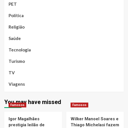
PET
Política
Religião
Saúde
Tecnologia
Turismo
TV
Viagens
You may have missed
Famosos
Famosos
Igor Magalhães
Wilker Manoel Soares e
prestigia leilão de
Thiago Michelasi fazem