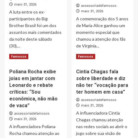
Manoel
brasileira
maio 31, 2026
assessoriadefamosos
Soares:
A luta entre os ex-
maio 31, 2026
GTI
participantes do Big
A comemoração dos 5 anos
Roadster
Vision
Brother Brasil foi um dos
de Maria Alice ganhou um
Gran
assuntos mais comentados
momento especial que
Turismo
da noite deste sábado
chamou a atenção dos fãs
une
(30),...
de Virginia...
503
cv,
Read
Read
Read More
Read More
Famosos
Famosos
fibra
more
more
de
about
about
Poliana Rocha exibe
Cintia Chagas fala
carbono
Viviane
Chamada
e
joias em jantar com
sobre liberdade e diz
Araujo
de
visual
se
vídeo
Leonardo e rebate
não ter “vocação para
extremo
diverte
entre
críticas: “Sou
ter homem em casa”
com
Virginia
econômica, não mão
assessoriadefamosos
luta
e
de vaca”
maio 31, 2026
entre
Zé
A influenciadora Cintia
assessoriadefamosos
Davi
Felipe
maio 31, 2026
Brito
Chagas chamou atenção
durante
e
aniversário
A influenciadora Poliana
nas redes sociais ao abrir o
Bambam
da
Rocha chamou atenção ao
jogo sobre sua visão de
e
filha