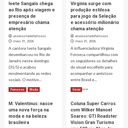
Ivete Sangalo chega
Virginia surge com
ao Rio após viagem e
produção estilosa
presença de
para jogo da Seleção
empresário chama
e acessório milionário
atenção
chama atenção
assessoriadefamosos
assessoriadefamosos
maio 31, 2026
maio 31, 2026
A cantora Ivete Sangalo
A influenciadora Virginia
desembarcou no Rio de
Fonseca compartilhou com
Janeiro neste domingo
os seguidores os detalhes
(31/5) e acabou
do visual escolhido para
movimentando as redes
acompanhar o amistoso
sociais. O motivo...
entre Brasil e...
Read
Read
Read More
Read More
Famosos
Moda
Geral
more
more
about
about
M. Valentinus: nasce
Coluna Super Carros
Ivete
Virginia
uma nova força na
com Wilker Manoel
Sangalo
surge
chega
com
moda e na beleza
Soares: GTI Roadster
ao
produção
brasileira
Vision Gran Turismo
Rio
estilosa