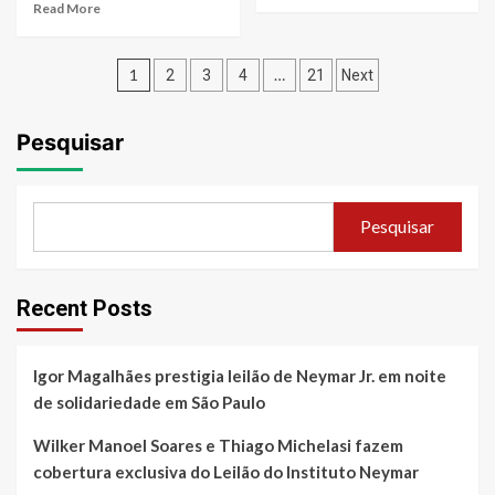
more
Read
Read More
vaca”
about
more
George
about
Paginação
Henrique
Marina
1
…
2
3
4
21
Next
&
Ruy
de
Rodrigo
Barbosa
vencem
celebra
Pesquisar
posts
disputa
papel
na
em
Justiça
“Antártida”
e
e
Pesquisar
seguem
diz
com
que
nome
experiência
artístico
a
Recent Posts
garantido
transformou
Igor Magalhães prestigia leilão de Neymar Jr. em noite
de solidariedade em São Paulo
Wilker Manoel Soares e Thiago Michelasi fazem
cobertura exclusiva do Leilão do Instituto Neymar