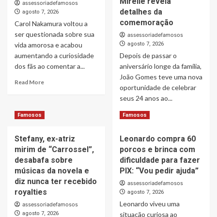
Mirelle revela
assessoriadefamosos
força
imprensa
detalhes da
agosto 7, 2026
do
pode
comemoração
legado
Carol Nakamura voltou a
transformar
deixado
ser questionada sobre sua
a
assessoriadefamosos
pela
imagem
vida amorosa e acabou
agosto 7, 2026
filha
de
aumentando a curiosidade
Depois de passar o
empresas
dos fãs ao comentar a...
aniversário longe da família,
e
João Gomes teve uma nova
profissionais
Read
Read More
oportunidade de celebrar
more
seus 24 anos ao...
about
Carol
Read
Read More
Famosos
Famosos
Nakamura
more
deixa
about
romance
Stefany, ex-atriz
Leonardo compra 60
João
com
mirim de “Carrossel”,
porcos e brinca com
Gomes
Hungria
ganha
desabafa sobre
dificuldade para fazer
em
festa
músicas da novela e
PIX: “Vou pedir ajuda”
aberto
após
diz nunca ter recebido
ao
assessoriadefamosos
aniversário
royalties
falar
agosto 7, 2026
na
sobre
Leonardo viveu uma
assessoriadefamosos
Austrália,
vida
agosto 7, 2026
situação curiosa ao
e