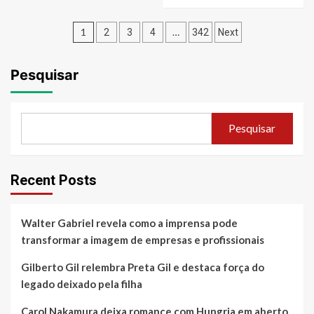
more
Igor
about
Magalhães
Paginação
Wilker
1
…
2
3
4
342
Next
prestigia
Manoel
de
leilão
Soares
de
e
Pesquisar
posts
Neymar
Thiago
Jr.
Michelasi
em
fazem
noite
cobertura
Pesquisar
de
exclusiva
solidariedade
do
em
Leilão
São
do
Recent Posts
Paulo
Instituto
Neymar
Walter Gabriel revela como a imprensa pode
transformar a imagem de empresas e profissionais
Gilberto Gil relembra Preta Gil e destaca força do
legado deixado pela filha
Carol Nakamura deixa romance com Hungria em aberto