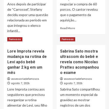
amorosa
Ary
Anos depois de participar
negociar a compra de 60
Mirelle
de “Carrossel”, Stefany
porcos. O cantor revelou
revela
decidiu expor uma questão
que o pagamento da
detalhes
relacionada ao período em
aquisição...
da
que integrou o elenco
comemoração
Read
Read More
infantil...
more
about
Read
Read More
Famosos
Famosos
Leonardo
more
compra
about
60
Lore Improta revela
Sabrina Sato mostra
Stefany,
porcos
mudança na rotina de
ultrassom do bebê e
ex-
e
atriz
Levi após bebê
revela como Nicolas
brinca
mirim
ganhar 2 kg em um
Prattes acompanhou
com
de
mês
o exame
dificuldade
“Carrossel”,
para
assessoriadefamosos
assessoriadefamosos
desabafa
fazer
agosto 7, 2026
agosto 7, 2026
sobre
PIX:
Lore Improta contou aos
músicas
Sabrina Sato compartilhou
“Vou
da
seguidores que precisou
um momento especial da
pedir
novela
reorganizar a rotina
gravidez ao mostrar
ajuda”
e
alimentar de Levi, seu filho
registros de um dos
diz