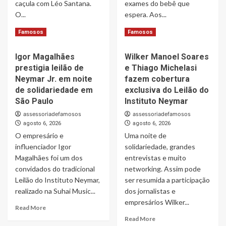
caçula com Léo Santana.
exames do bebê que
nunca
O...
espera. Aos...
ter
recebido
Read
Read
Read More
Read More
Famosos
Famosos
royalties
more
more
about
about
Igor Magalhães
Wilker Manoel Soares
Lore
Sabrina
prestigia leilão de
e Thiago Michelasi
Improta
Sato
revela
mostra
Neymar Jr. em noite
fazem cobertura
mudança
ultrassom
de solidariedade em
exclusiva do Leilão do
na
do
São Paulo
Instituto Neymar
rotina
bebê
assessoriadefamosos
assessoriadefamosos
de
e
agosto 6, 2026
agosto 6, 2026
Levi
revela
O empresário e
após
Uma noite de
como
bebê
Nicolas
influenciador Igor
solidariedade, grandes
ganhar
Prattes
Magalhães foi um dos
entrevistas e muito
2
acompanhou
convidados do tradicional
networking. Assim pode
kg
o
Leilão do Instituto Neymar,
ser resumida a participação
em
exame
realizado na Suhai Music...
dos jornalistas e
um
empresários Wilker...
mês
Read
Read More
more
Read
Read More
about