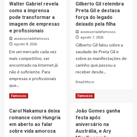
Walter Gabriel revela
Gilberto Gil relembra
como a imprensa
Preta Gil e destaca
pode transformar a
força do legado
imagem de empresas
deixado pela filha
e profissionais
assessoriadefamosos
agosto 7, 2026
assessoriadefamosos
agosto 8, 2026
Gilberto Gil falou sobre a
Em um mercado cada vez
saudade de Preta Gil e
mais competitivo, ser
sobre as manifestações de
encontrado na internet já
carinho que passou a
não é suficiente. Para
receber desde...
empresas e profissionais
Read
Read More
que...
more
about
Read
Read More
Famosos
Famosos
Gilberto
more
Gil
about
relembra
Carol Nakamura deixa
João Gomes ganha
Walter
Preta
romance com Hungria
festa após
Gabriel
Gil
revela
em aberto ao falar
aniversário na
e
como
sobre vida amorosa
Austrália, e Ary
destaca
a