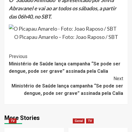
O “Sábado Animado” é apresentado por Silvia
Abravanel e vai ao ar todos os sábados, a partir
das 06h40, no SBT.
O Picapau Amarelo – Foto: Joao Raposo / SBT
Post
Previous
Ministério de Saúde lança campanha “Se pode ser
Navigation
dengue, pode ser grave” assinada pela Calia
Next
Ministério de Saúde lança campanha “Se pode ser
dengue, pode ser grave” assinada pela Calia
More Stories
TV
Geral
TV