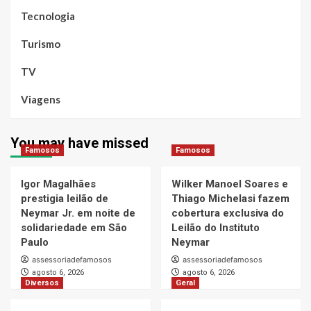
Tecnologia
Turismo
TV
Viagens
You may have missed
Famosos
Famosos
Igor Magalhães
Wilker Manoel Soares e
prestigia leilão de
Thiago Michelasi fazem
Neymar Jr. em noite de
cobertura exclusiva do
solidariedade em São
Leilão do Instituto
Paulo
Neymar
assessoriadefamosos
assessoriadefamosos
agosto 6, 2026
agosto 6, 2026
Diversos
Geral