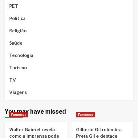
PET
Política
Religião
Saúde
Tecnologia
Turismo
TV
Viagens
You may have missed
Famosos
Famosos
Walter Gabriel revela
Gilberto Gil relembra
como a imprensa pode
Preta Gil e destaca