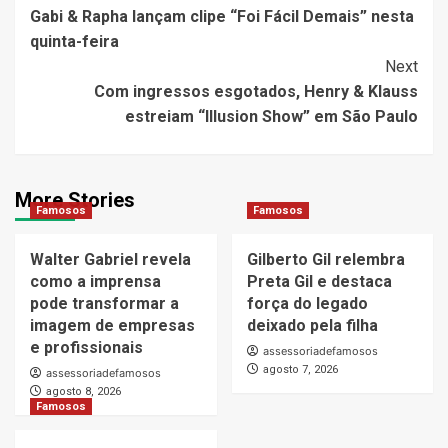
Gabi & Rapha lançam clipe “Foi Fácil Demais” nesta
Navigation
quinta-feira
Next
Com ingressos esgotados, Henry & Klauss
estreiam “Illusion Show” em São Paulo
More Stories
Famosos
Famosos
Walter Gabriel revela
Gilberto Gil relembra
como a imprensa
Preta Gil e destaca
pode transformar a
força do legado
imagem de empresas
deixado pela filha
e profissionais
assessoriadefamosos
agosto 7, 2026
assessoriadefamosos
agosto 8, 2026
Famosos