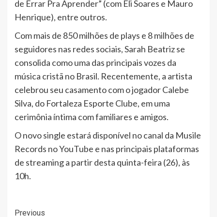
de Errar Pra Aprender” (com Eli Soares e Mauro
Henrique), entre outros.
Com mais de 850 milhões de plays e 8 milhões de
seguidores nas redes sociais, Sarah Beatriz se
consolida como uma das principais vozes da
música cristã no Brasil. Recentemente, a artista
celebrou seu casamento com o jogador Calebe
Silva, do Fortaleza Esporte Clube, em uma
cerimônia íntima com familiares e amigos.
O novo single estará disponível no canal da Musile
Records no YouTube e nas principais plataformas
de streaming a partir desta quinta-feira (26), às
10h.
Post
Previous