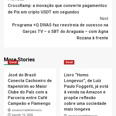
CrossRamp: a inovação que converte pagamentos
Navigation
de Pix em cripto USDT em segundos
Next
Programa +Q DIVAS faz reestreia de sucesso na
Garças TV – o SBT do Araguaia – com Agna
Rozana à frente
More Stories
Geral
Geral
José do Brasil
Livro “Homo
Conecta Cachoeiro de
Longevus”, de Luiz
Itapemirim ao Maior
Paulo Foggetti, já está
Clube do País com a
à venda na Amazon e
Parceria entre Café
propõe reflexão
Campeão e Flamengo
sobre uma sociedade
mais longeva
assessoriadefamosos
agosto 10, 2026
assessoriadefamosos