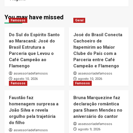
You may have missed
Famosos
Geral
Do Sul do Espírito Santo
José do Brasil Conecta
ao Maracanã: José do
Cachoeiro de
Brasil Estrutura a
Itapemirim ao Maior
Parceria que Levou o
Clube do País com a
Café Campeão ao
Parceria entre Café
Flamengo
Campeão e Flamengo
assessoriadefamosos
assessoriadefamosos
agosto 10, 2026
agosto 10, 2026
Famosos
Famosos
Faustão faz
Bruna Marquezine faz
homenagem surpresa a
declaração romântica
João Silva e revela
para Shawn Mendes no
orgulho pela trajetória
aniversário do cantor
do filho
assessoriadefamosos
agosto 9, 2026
assessoriadefamosos