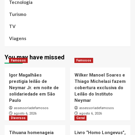
Tecnologia
Turismo
TV
Viagens
You may have missed
Famosos
Famosos
Igor Magalhães
Wilker Manoel Soares e
prestigia leilão de
Thiago Michelasi fazem
Neymar Jr. em noite de
cobertura exclusiva do
solidariedade em São
Leilão do Instituto
Paulo
Neymar
assessoriadefamosos
assessoriadefamosos
agosto 6, 2026
agosto 6, 2026
Diversos
Geral
Tihuana homenageia
Livro “Homo Longevus”,