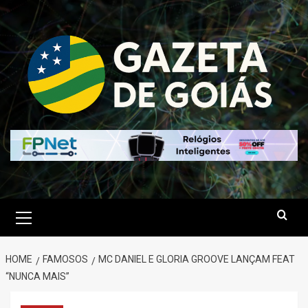
Skip
to
content
Primary
Menu
HOME
FAMOSOS
MC DANIEL E GLORIA GROOVE LANÇAM FEAT
“NUNCA MAIS”