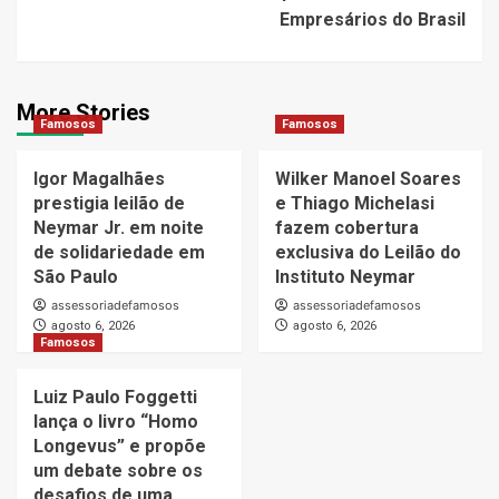
Empresários do Brasil
More Stories
Famosos
Famosos
Igor Magalhães
Wilker Manoel Soares
prestigia leilão de
e Thiago Michelasi
Neymar Jr. em noite
fazem cobertura
de solidariedade em
exclusiva do Leilão do
São Paulo
Instituto Neymar
assessoriadefamosos
assessoriadefamosos
agosto 6, 2026
agosto 6, 2026
Famosos
Luiz Paulo Foggetti
lança o livro “Homo
Longevus” e propõe
um debate sobre os
desafios de uma