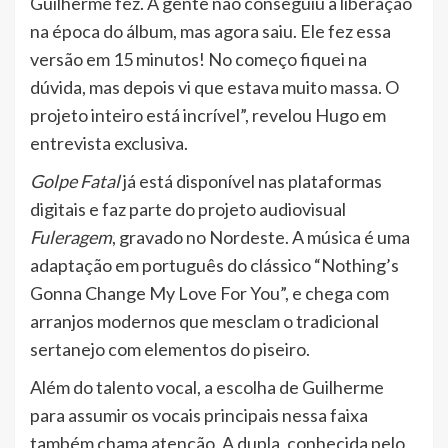
Guilherme fez. A gente não conseguiu a liberação
na época do álbum, mas agora saiu. Ele fez essa
versão em 15 minutos! No começo fiquei na
dúvida, mas depois vi que estava muito massa. O
projeto inteiro está incrível”, revelou Hugo em
entrevista exclusiva.
Golpe Fatal
já está disponível nas plataformas
digitais e faz parte do projeto audiovisual
Fuleragem
, gravado no Nordeste. A música é uma
adaptação em português do clássico “Nothing’s
Gonna Change My Love For You”, e chega com
arranjos modernos que mesclam o tradicional
sertanejo com elementos do piseiro.
Além do talento vocal, a escolha de Guilherme
para assumir os vocais principais nessa faixa
também chama atenção. A dupla, conhecida pelo