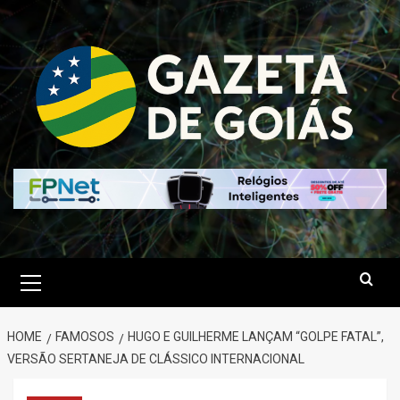
Skip
to
content
Primary
Menu
HOME
FAMOSOS
HUGO E GUILHERME LANÇAM “GOLPE FATAL”,
VERSÃO SERTANEJA DE CLÁSSICO INTERNACIONAL