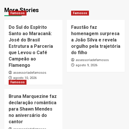
More Stories
Famosos
Famosos
Do Sul do Espírito
Faustão faz
Santo ao Maracanã:
homenagem surpresa
José do Brasil
a João Silva e revela
Estrutura a Parceria
orgulho pela trajetória
que Levou o Café
do filho
Campeão ao
assessoriadefamosos
Flamengo
agosto 9, 2026
assessoriadefamosos
agosto 10, 2026
Famosos
Bruna Marquezine faz
declaração romântica
para Shawn Mendes
no aniversário do
cantor
assessoriadefamosos