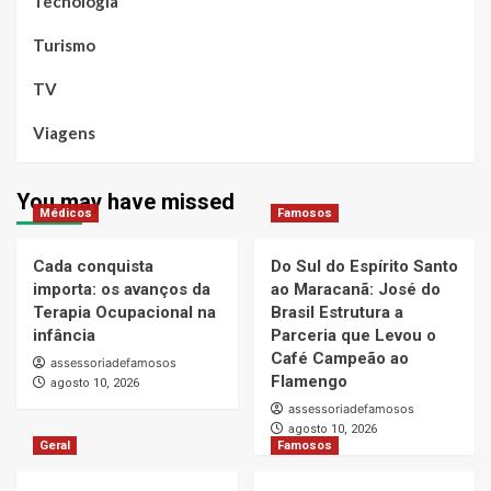
Tecnologia
Turismo
TV
Viagens
You may have missed
Médicos
Famosos
Cada conquista
Do Sul do Espírito Santo
importa: os avanços da
ao Maracanã: José do
Terapia Ocupacional na
Brasil Estrutura a
infância
Parceria que Levou o
Café Campeão ao
assessoriadefamosos
Flamengo
agosto 10, 2026
assessoriadefamosos
agosto 10, 2026
Geral
Famosos