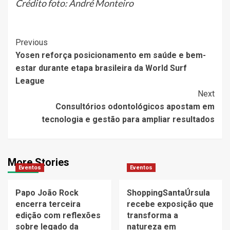
Crédito foto: André Monteiro
Post
Previous
Yosen reforça posicionamento em saúde e bem-
Navigation
estar durante etapa brasileira da World Surf
League
Next
Consultórios odontológicos apostam em
tecnologia e gestão para ampliar resultados
More Stories
Eventos
Eventos
Papo João Rock
ShoppingSantaÚrsula
encerra terceira
recebe exposição que
edição com reflexões
transforma a
sobre legado da
natureza em