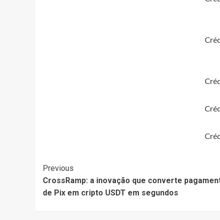
Créd
Créd
Créd
Créd
Post
Previous
CrossRamp: a inovação que converte pagamen
Navigation
de Pix em cripto USDT em segundos