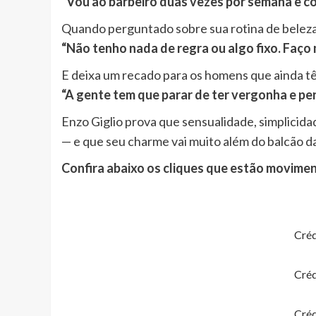
“Vou ao barbeiro duas vezes por semana e c
Quando perguntado sobre sua rotina de beleza, 
“Não tenho nada de regra ou algo fixo. Faço 
E deixa um recado para os homens que ainda t
“A gente tem que parar de ter vergonha e pen
Enzo Giglio prova que sensualidade, simplicid
— e que seu charme vai muito além do balcão da
Confira abaixo os cliques que estão movimen
Créd
Créd
Créd