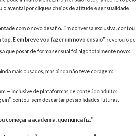
ou o avental por cliques cheios de atitude e sensualidade
vontade com o novo desafio. Em conversa exclusiva, contou
a top. E em breve vou fazer um novo ensaio”,
revelou o pe
sa que posar de forma sensual foi algo totalmente novo:
ainda mais ousados, mas ainda não teve coragem:
am — inclusive de plataformas de conteúdo adulto:
gem”,
contou, sem descartar possibilidades futuras.
:
u começar a academia, que nunca fiz.”