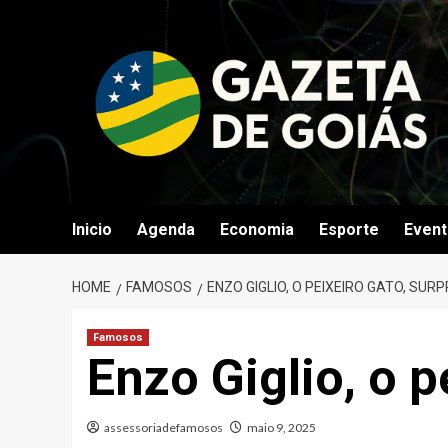
Skip
to
content
Inicio
Agenda
Economia
Esporte
Even
HOME
FAMOSOS
ENZO GIGLIO, O PEIXEIRO GATO, SU
Famosos
Enzo Giglio, o 
assessoriadefamosos
maio 9, 2025