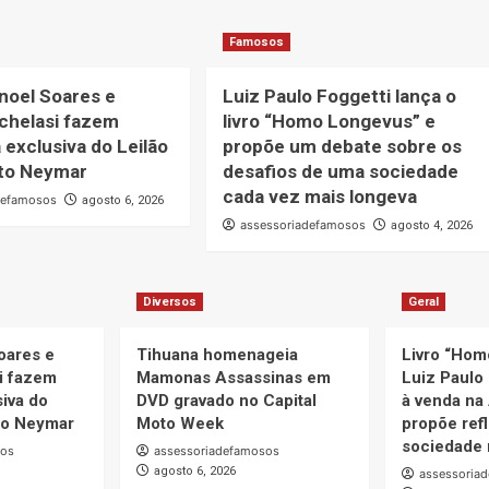
Famosos
noel Soares e
Luiz Paulo Foggetti lança o
chelasi fazem
livro “Homo Longevus” e
 exclusiva do Leilão
propõe um debate sobre os
uto Neymar
desafios de uma sociedade
cada vez mais longeva
defamosos
agosto 6, 2026
assessoriadefamosos
agosto 4, 2026
Diversos
Geral
oares e
Tihuana homenageia
Livro “Hom
i fazem
Mamonas Assassinas em
Luiz Paulo 
iva do
DVD gravado no Capital
à venda na
uto Neymar
Moto Week
propõe ref
sociedade 
sos
assessoriadefamosos
agosto 6, 2026
assessoria