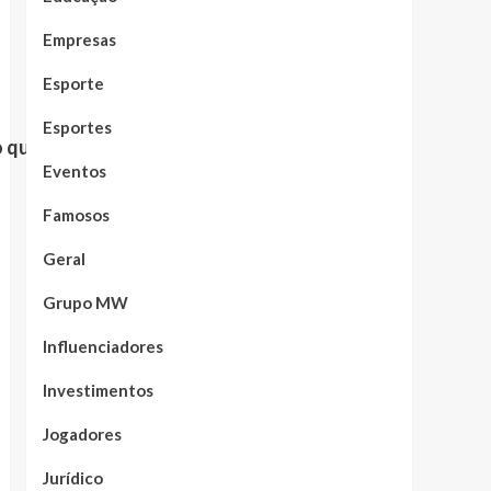
Empresas
Esporte
Esportes
 que vê faz toda a diferença.”
Eventos
Famosos
Geral
Grupo MW
Influenciadores
Investimentos
Jogadores
Jurídico