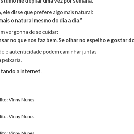
ostumo me depilar uma vez por semana.”
ele disse que prefere algo mais natural:
mais o natural mesmo do dia a dia.”
êm vergonha de se cuidar:
sar no que nos faz bem. Se olhar no espelho e gostar do
ade e autenticidade podem caminhar juntas
 peixaria.
tando a internet.
ito: Vinny Nunes
ito: Vinny Nunes
ito: Vinny Nunes