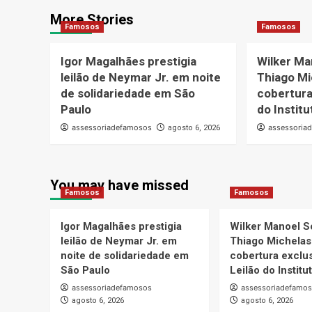
More Stories
Famosos
Famosos
Igor Magalhães prestigia
Wilker Ma
leilão de Neymar Jr. em noite
Thiago Mi
de solidariedade em São
cobertura
Paulo
do Instit
assessoriadefamosos
assessoria
agosto 6, 2026
You may have missed
Famosos
Famosos
Igor Magalhães prestigia
Wilker Manoel S
leilão de Neymar Jr. em
Thiago Michelas
noite de solidariedade em
cobertura exclus
São Paulo
Leilão do Instit
assessoriadefamosos
assessoriadefamo
agosto 6, 2026
agosto 6, 2026