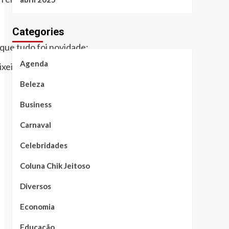
Categories
 que tudo foi novidade:
Agenda
ixeiro mais comentado da internet.
Beleza
Business
Carnaval
Celebridades
Coluna Chik Jeitoso
Diversos
Economia
Educação