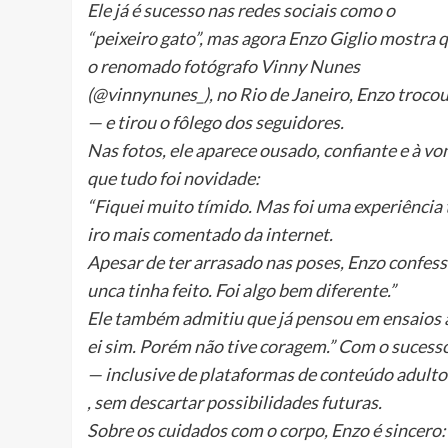
Ele já é sucesso nas redes sociais como o
“peixeiro gato”, mas agora Enzo Giglio mostra q
o renomado fotógrafo Vinny Nunes
(@vinnynunes_), no Rio de Janeiro, Enzo trocou
— e tirou o fôlego dos seguidores.
Nas fotos, ele aparece ousado, confiante e à v
que tudo foi novidade:
“Fiquei muito tímido. Mas foi uma experiência 
iro mais comentado da internet.
Apesar de ter arrasado nas poses, Enzo confes
unca tinha feito. Foi algo bem diferente.”
Ele também admitiu que já pensou em ensaios 
ei sim. Porém não tive coragem.” Com o sucess
— inclusive de plataformas de conteúdo adulto
, sem descartar possibilidades futuras.
Sobre os cuidados com o corpo, Enzo é sincer