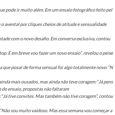
ue pode ir muito além. Em um ensaio fotográfico feito pel
 o avental por cliques cheios de atitude e sensualidade
ontade com o novo desafio. Em conversa exclusiva, contou
top. E em breve vou fazer um novo ensaio”, revelou o peixe
sa que posar de forma sensual foi algo totalmente novo:“N
ainda mais ousados, mas ainda não teve coragem:“Já pens
o do ensaio, propostas não faltaram
:“Já tive convites. Mas também não tive coragem”, contou
o:“Não sou muito vaidoso. Mas essa semana vou começar a