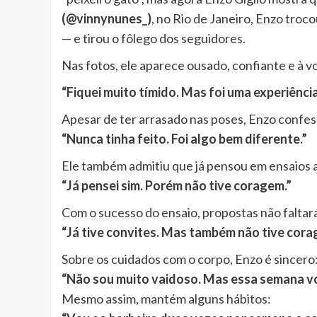
(@vinnynunes_)
, no Rio de Janeiro, Enzo troc
— e tirou o fôlego dos seguidores.
Nas fotos, ele aparece ousado, confiante e à 
“Fiquei muito tímido. Mas foi uma experiênci
Apesar de ter arrasado nas poses, Enzo confes
“Nunca tinha feito. Foi algo bem diferente.”
Ele também admitiu que já pensou em ensaios 
“Já pensei sim. Porém não tive coragem.”
Com o sucesso do ensaio, propostas não faltar
“Já tive convites. Mas também não tive cora
Sobre os cuidados com o corpo, Enzo é sincero
“Não sou muito vaidoso. Mas essa semana vo
Mesmo assim, mantém alguns hábitos: