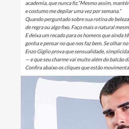
academia, que nunca fiz.”Mesmo assim, mantém
e costumo me depilar uma vez por semana.”
Quando perguntado sobre sua rotina de beleza,
de regra ou algo fixo. Faço mais o natural mesmo
E deixa um recado para os homens que ainda tê
gonha e pensar no que nos faz bem. Se olhar no 
Enzo Giglio prova que sensualidade, simplicid
— e que seu charme vai muito além do balcão da
Confira abaixo os cliques que estão movimenta