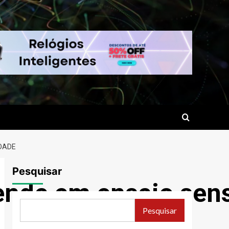
IDADE
Pesquisar
eende em ensaio sen
Pesquisar