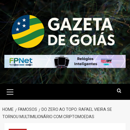
Skip
to
content
Primary
Menu
HOME
FAMOSOS
DO ZERO AO TOPO: RAFAEL VIEIRA SE
TORNOU MULTIMILIONÁRIO COM CRIPTOMOEDAS