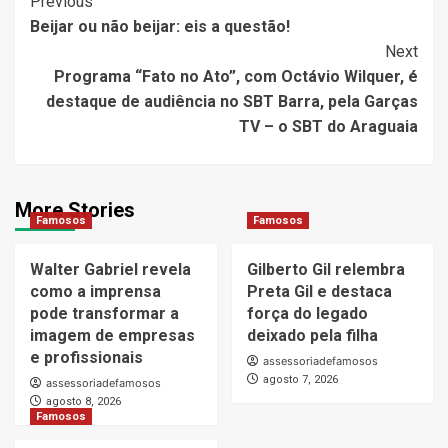
Post
Previous
Beijar ou não beijar: eis a questão!
Navigation
Next
Programa “Fato no Ato”, com Octávio Wilquer, é
destaque de audiência no SBT Barra, pela Garças
TV – o SBT do Araguaia
More Stories
Famosos
Famosos
Walter Gabriel revela
Gilberto Gil relembra
como a imprensa
Preta Gil e destaca
pode transformar a
força do legado
imagem de empresas
deixado pela filha
e profissionais
assessoriadefamosos
agosto 7, 2026
assessoriadefamosos
agosto 8, 2026
Famosos