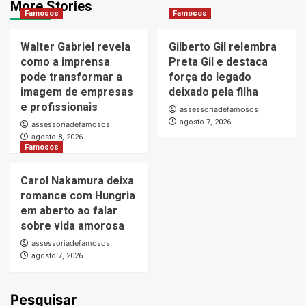
More Stories
Famosos
Famosos
Walter Gabriel revela
Gilberto Gil relembra
como a imprensa
Preta Gil e destaca
pode transformar a
força do legado
imagem de empresas
deixado pela filha
e profissionais
assessoriadefamosos
agosto 7, 2026
assessoriadefamosos
agosto 8, 2026
Famosos
Carol Nakamura deixa
romance com Hungria
em aberto ao falar
sobre vida amorosa
assessoriadefamosos
agosto 7, 2026
Pesquisar