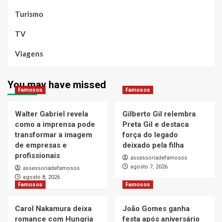
Turismo
TV
Viagens
You may have missed
Famosos
Famosos
Walter Gabriel revela
Gilberto Gil relembra
como a imprensa pode
Preta Gil e destaca
transformar a imagem
força do legado
de empresas e
deixado pela filha
profissionais
assessoriadefamosos
agosto 7, 2026
assessoriadefamosos
agosto 8, 2026
Famosos
Famosos
Carol Nakamura deixa
João Gomes ganha
romance com Hungria
festa após aniversário