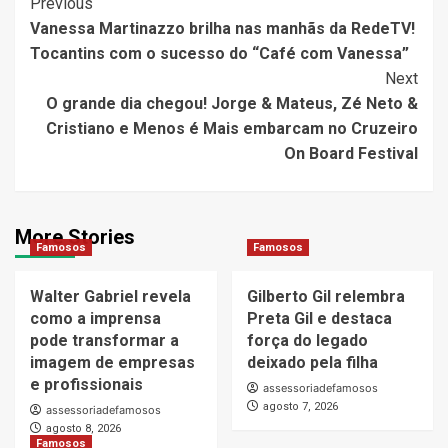
Post
Previous
Vanessa Martinazzo brilha nas manhãs da RedeTV!
Navigation
Tocantins com o sucesso do “Café com Vanessa”
Next
O grande dia chegou! Jorge & Mateus, Zé Neto &
Cristiano e Menos é Mais embarcam no Cruzeiro
On Board Festival
More Stories
Famosos
Famosos
Walter Gabriel revela
Gilberto Gil relembra
como a imprensa
Preta Gil e destaca
pode transformar a
força do legado
imagem de empresas
deixado pela filha
e profissionais
assessoriadefamosos
agosto 7, 2026
assessoriadefamosos
agosto 8, 2026
Famosos