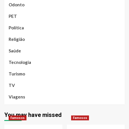
Odonto
PET
Política
Religião
Saúde
Tecnologia
Turismo
TV
Viagens
You may have missed
Famosos
Famosos