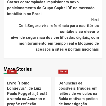
Cartas contempladas impulsionam novo
Navigation
posicionamento do Grupo Capital DF no mercado
imobiliário no Brasil.
Next
CertiSeguro vira referência para escritórios
contábeis ao elevar o
nível de segurança dos certificados digitais, com
monitoramento em tempo real e bloqueio de
acessos a sites e portais nacionais
More Stories
Geral
Geral
Livro “Homo
Denúncias de
Longevus”, de Luiz
possíveis fraudes em
Paulo Foggetti, já está
leilões de veículos na
à venda na Amazon e
Bahia motivam pedido
propõe reflexão
de investigação