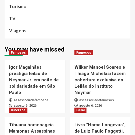
Turismo
TV
Viagens
You may have missed
Famosos
Famosos
Igor Magalhães
Wilker Manoel Soares e
prestigia leilão de
Thiago Michelasi fazem
Neymar Jr. em noite de
cobertura exclusiva do
solidariedade em São
Leilão do Instituto
Paulo
Neymar
assessoriadefamosos
assessoriadefamosos
agosto 6, 2026
agosto 6, 2026
Diversos
Geral
Tihuana homenageia
Livro “Homo Longevus”,
Mamonas Assassinas
de Luiz Paulo Foggetti,