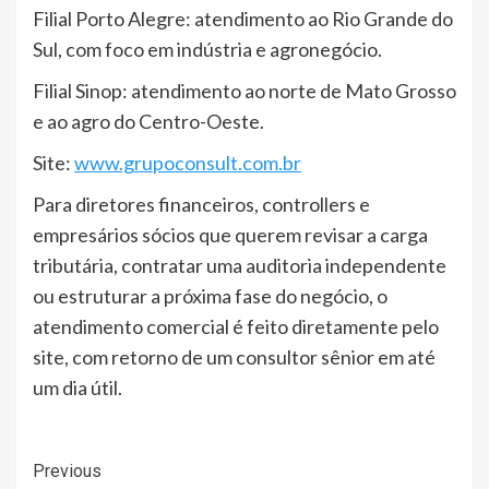
Filial Porto Alegre: atendimento ao Rio Grande do
Sul, com foco em indústria e agronegócio.
Filial Sinop: atendimento ao norte de Mato Grosso
e ao agro do Centro-Oeste.
Site:
www.grupoconsult.com.br
Para diretores financeiros, controllers e
empresários sócios que querem revisar a carga
tributária, contratar uma auditoria independente
ou estruturar a próxima fase do negócio, o
atendimento comercial é feito diretamente pelo
site, com retorno de um consultor sênior em até
um dia útil.
Post
Previous