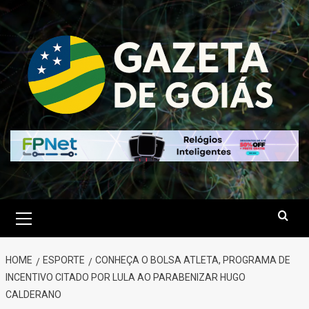
Skip
to
content
Primary
Menu
HOME
ESPORTE
CONHEÇA O BOLSA ATLETA, PROGRAMA DE
INCENTIVO CITADO POR LULA AO PARABENIZAR HUGO
CALDERANO