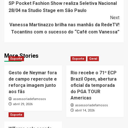
SP Pocket Fashion Show realiza Seletiva Nacional
Navigation
28/04 na Studio Stage em São Paulo
Next
Vanessa Martinazzo brilha nas manhãs da RedeTV!
Tocantins com o sucesso do “Café com Vanessa”
More Stories
Esporte
Esporte
Geral
Gesto de Neymar fora
Rio recebe o 71º ECP
de campo repercute e
Brazil Open, abertura
reforça imagem junto
oficial da temporada
aos fãs
do PGA TOUR
Americas
assessoriadefamosos
abril 29, 2026
assessoriadefamosos
abril 14, 2026
Esporte