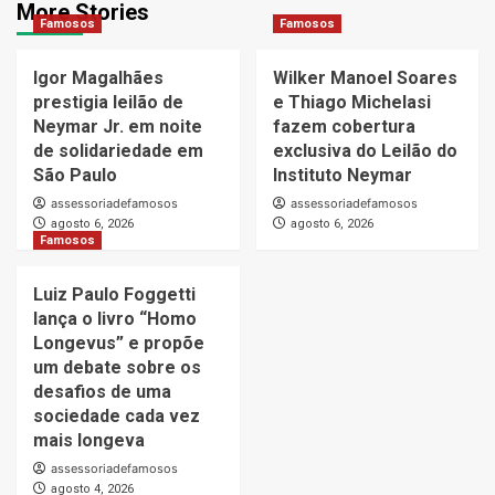
More Stories
Famosos
Famosos
Igor Magalhães
Wilker Manoel Soares
prestigia leilão de
e Thiago Michelasi
Neymar Jr. em noite
fazem cobertura
de solidariedade em
exclusiva do Leilão do
São Paulo
Instituto Neymar
assessoriadefamosos
assessoriadefamosos
agosto 6, 2026
agosto 6, 2026
Famosos
Luiz Paulo Foggetti
lança o livro “Homo
Longevus” e propõe
um debate sobre os
desafios de uma
sociedade cada vez
mais longeva
assessoriadefamosos
agosto 4, 2026