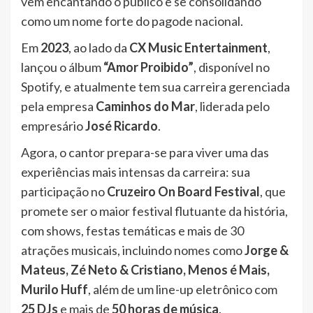
vem encantando o público e se consolidando
como um nome forte do pagode nacional.
Em
2023
, ao lado da
CX Music Entertainment
,
lançou o álbum
“Amor Proibido”
, disponível no
Spotify, e atualmente tem sua carreira gerenciada
pela empresa
Caminhos do Mar
, liderada pelo
empresário
José Ricardo
.
Agora, o cantor prepara-se para viver uma das
experiências mais intensas da carreira: sua
participação no
Cruzeiro On Board Festival
, que
promete ser o maior festival flutuante da história,
com shows, festas temáticas e mais de 30
atrações musicais, incluindo nomes como
Jorge &
Mateus, Zé Neto & Cristiano, Menos é Mais,
Murilo Huff
, além de um line-up eletrônico com
25 DJs
e mais de
50 horas de música
.