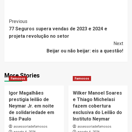
Post
Previous
77 Seguros supera vendas de 2023 e 2024 e
Navigation
projeta revolução no setor
Next
Beijar ou não beijar: eis a questão!
More Stories
Famosos
Famosos
Igor Magalhães
Wilker Manoel Soares
prestigia leilão de
e Thiago Michelasi
Neymar Jr. em noite
fazem cobertura
de solidariedade em
exclusiva do Leilão do
São Paulo
Instituto Neymar
assessoriadefamosos
assessoriadefamosos
agosto 6, 2026
agosto 6, 2026