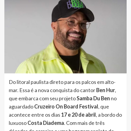
Do litoral paulista direto para os palcos em alto-
mar. Essa é a nova conquista do cantor
Ben Hur
,
que embarca com seu projeto
Samba Du Ben
no
aguardado
Cruzeiro On Board Festival
, que
acontece entre os dias
17 e 20 de abril
, a bordo do
luxuoso
Costa Diadema
. Com mais de três
décadas de carreira e uma bagagem repleta de