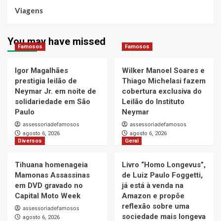
Viagens
You may have missed
Famosos
Famosos
Igor Magalhães
Wilker Manoel Soares e
prestigia leilão de
Thiago Michelasi fazem
Neymar Jr. em noite de
cobertura exclusiva do
solidariedade em São
Leilão do Instituto
Paulo
Neymar
assessoriadefamosos
assessoriadefamosos
agosto 6, 2026
agosto 6, 2026
Diversos
Geral
Tihuana homenageia
Livro “Homo Longevus”,
Mamonas Assassinas
de Luiz Paulo Foggetti,
em DVD gravado no
já está à venda na
Capital Moto Week
Amazon e propõe
reflexão sobre uma
assessoriadefamosos
sociedade mais longeva
agosto 6, 2026