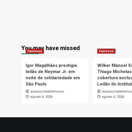
You may have missed
Famosos
Famosos
Igor Magalhães prestigia
Wilker Manoel S
leilão de Neymar Jr. em
Thiago Michelas
noite de solidariedade em
cobertura exclus
São Paulo
Leilão do Instit
assessoriadefamosos
assessoriadefamo
agosto 6, 2026
agosto 6, 2026