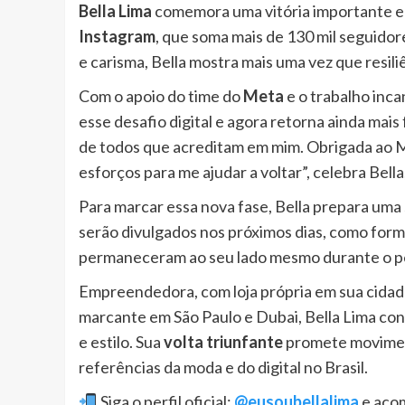
Bella Lima
comemora uma vitória importante em
Instagram
, que soma mais de 130 mil seguidor
e carisma, Bella mostra mais uma vez que resil
Com o apoio do time do
Meta
e o trabalho inc
esse desafio digital e agora retorna ainda mais 
de todos que acreditam em mim. Obrigada ao 
esforços para me ajudar a voltar”, celebra Bell
Para marcar essa nova fase, Bella prepara uma
serão divulgados nos próximos dias, como form
permaneceram ao seu lado mesmo durante o per
Empreendedora, com loja própria em sua cidade
marcante em São Paulo e Dubai, Bella Lima co
e estilo. Sua
volta triunfante
promete movimen
referências da moda e do digital no Brasil.
Siga o perfil oficial:
@eusoubellalima
e acom