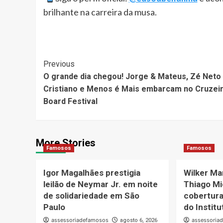
brilhante na carreira da musa.
Post
Previous
O grande dia chegou! Jorge & Mateus, Zé Neto
Navigation
Cristiano e Menos é Mais embarcam no Cruzei
Board Festival
More Stories
Famosos
Famosos
Igor Magalhães prestigia
Wilker Ma
leilão de Neymar Jr. em noite
Thiago Mi
de solidariedade em São
cobertura
Paulo
do Instit
assessoriadefamosos
assessoria
agosto 6, 2026