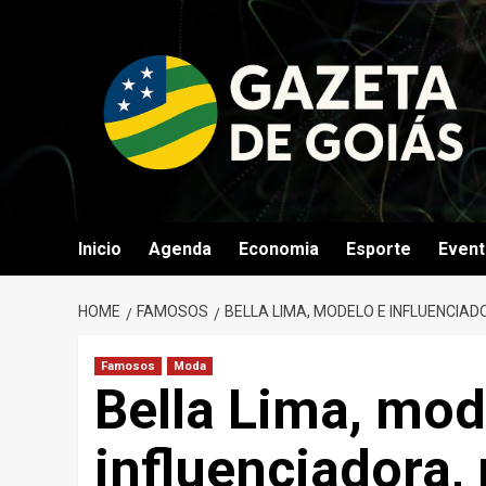
Skip
to
content
Inicio
Agenda
Economia
Esporte
Even
HOME
FAMOSOS
BELLA LIMA, MODELO E INFLUENCIA
Famosos
Moda
Bella Lima, mod
influenciadora,