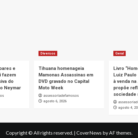
Diversos
Geral
oares e
Tihuana homenageia
Livro “Hom
i fazem
Mamonas Assassinas em
Luiz Paulo 
iva do
DVD gravado no Capital
à venda na
uto Neymar
Moto Week
propõe ref
sociedade 
sos
assessoriadefamosos
agosto 6, 2026
assessoria
agosto 4, 2
Copyright © All rights reserved.
|
CoverNews
by AF themes.