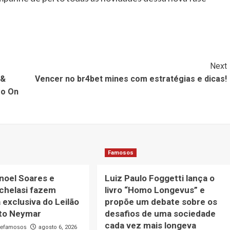
Next
 &
Vencer no br4bet mines com estratégias e dicas!
ro On
Famosos
noel Soares e
Luiz Paulo Foggetti lança o
chelasi fazem
livro “Homo Longevus” e
 exclusiva do Leilão
propõe um debate sobre os
uto Neymar
desafios de uma sociedade
cada vez mais longeva
defamosos
agosto 6, 2026