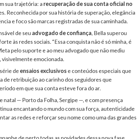
 sua trajetória: a
recuperação de sua conta oficial no
es. Reconhecida por sua história de superação, elegância
iência e foco são marcas registradas de sua caminhada.
ansável de seu
advogado de confiança
, Bella superou
forte às redes sociais. “Essa conquista não é só minha, é
Meta pelo suporte e ao meu advogado que não mediu
a, visivelmente emocionada.
 série de
ensaios exclusivos
e conteúdos especiais que
a de retribuição ao carinho dos seguidores que
íodo em que sua conta esteve fora do ar.
 natal — Porto da Folha, Sergipe —, e com presença
ntinua encantando o mundo com sua força, autenticidade
tar as redes e reforçar seu nome como uma das grandes
panhe de perto todas as novidades dessa nova fase