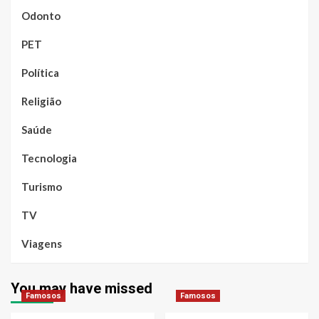
Odonto
PET
Política
Religião
Saúde
Tecnologia
Turismo
TV
Viagens
You may have missed
Famosos
Famosos