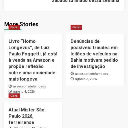
Sábado Animado desta semana
More Stories
Geral
Geral
Livro “Homo
Denúncias de
Longevus”, de Luiz
possíveis fraudes em
Paulo Foggetti, já está
leilões de veículos na
à venda na Amazon e
Bahia motivam pedido
propõe reflexão
de investigação
sobre uma sociedade
assessoriadefamosos
mais longeva
agosto 3, 2026
assessoriadefamosos
agosto 4, 2026
Geral
Atual Mister São
Paulo 2026,
ferreirense