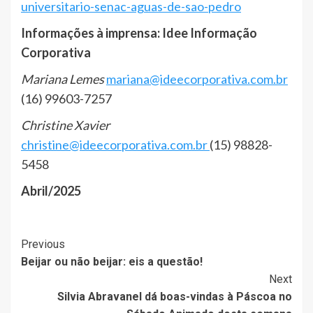
universitario-senac-aguas-de-sao-pedro
Informações à imprensa: Idee Informação
Corporativa
Mariana Lemes
mariana@ideecorporativa.com.br
(16) 99603-7257
Christine Xavier
christine@ideecorporativa.com.br
(15) 98828-
5458
Abril/2025
Post
Previous
Beijar ou não beijar: eis a questão!
Navigation
Next
Silvia Abravanel dá boas-vindas à Páscoa no