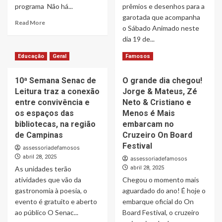
sucesso
TV
programa Não há...
prêmios e desenhos para a
do
–
garotada que acompanha
Read
“Café
Read More
o
o Sábado Animado neste
more
com
SBT
dia 19 de...
about
Vanessa”
do
Beijar
Araguaia
Read
Read More
Educação
Geral
Famosos
ou
–
more
não
com
about
beijar:
10ª Semana Senac de
O grande dia chegou!
Agna
Silvia
eis
Rozana
Leitura traz a conexão
Jorge & Mateus, Zé
Abravanel
a
à
dá
entre convivência e
Neto & Cristiano e
questão!
frente
boas-
os espaços das
Menos é Mais
vindas
bibliotecas, na região
embarcam no
à
de Campinas
Cruzeiro On Board
Páscoa
Festival
assessoriadefamosos
no
abril 28, 2025
Sábado
assessoriadefamosos
Animado
As unidades terão
abril 28, 2025
desta
atividades que vão da
Chegou o momento mais
semana
gastronomia à poesia, o
aguardado do ano! É hoje o
evento é gratuito e aberto
embarque oficial do On
ao público O Senac...
Board Festival, o cruzeiro