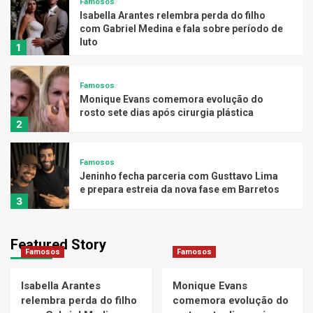
Famosos
Isabella Arantes relembra perda do filho
com Gabriel Medina e fala sobre período de
luto
1
Famosos
Monique Evans comemora evolução do
rosto sete dias após cirurgia plástica
2
Famosos
Jeninho fecha parceria com Gusttavo Lima
e prepara estreia da nova fase em Barretos
3
Famosos
Featured Story
Um ano após a morte de Arlindo Cruz,
Famosos
Famosos
família resgata lembranças e presta
homenagem ao sambista
4
Isabella Arantes
Monique Evans
relembra perda do filho
comemora evolução do