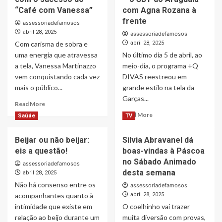
em
amanhã
“Café com Vanessa”
com Agna Rozana à
Perfumes
o
frente
assessoriadefamosos
Bruna
embarque
abril 28, 2025
Santos
assessoriadefamosos
para
Com carisma de sobra e
Conta
abril 28, 2025
o
a
Cruzeiro
uma energia que atravessa
No último dia 5 de abril, ao
sua
On
a tela, Vanessa Martinazzo
meio-dia, o programa +Q
Trajetória
Board
vem conquistando cada vez
DIVAS reestreou em
na
Festival,
mais o público...
grande estilo na tela da
Perfumaria
o
Garças...
mais
Read
Read More
aguardado
more
Read
Read More
Saúde
TV
do
about
more
ano!
Vanessa
about
Beijar ou não beijar:
Silvia Abravanel dá
Martinazzo
Programa
brilha
eis a questão!
boas-vindas à Páscoa
+Q
nas
DIVAS
no Sábado Animado
assessoriadefamosos
manhãs
faz
desta semana
abril 28, 2025
da
reestreia
Não há consenso entre os
assessoriadefamosos
RedeTV!
de
acompanhantes quanto à
abril 28, 2025
Tocantins
sucesso
intimidade que existe em
com
O coelhinho vai trazer
na
o
relação ao beijo durante um
muita diversão com provas,
Garças