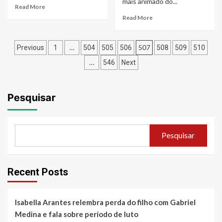
mais animado do...
Read
Read More
more
Read
Read More
about
more
10ª
about
Paginação
Semana
O
…
507
Previous
1
504
505
506
508
509
510
Senac
grande
de
de
…
546
Next
dia
Leitura
chegou!
posts
traz
Jorge
a
&
Pesquisar
conexão
Mateus,
entre
Zé
convivência
Neto
e
&
Pesquisar
os
Cristiano
espaços
e
das
Menos
bibliotecas,
é
Recent Posts
na
Mais
região
embarcam
de
no
Isabella Arantes relembra perda do filho com Gabriel
Campinas
Cruzeiro
Medina e fala sobre período de luto
On