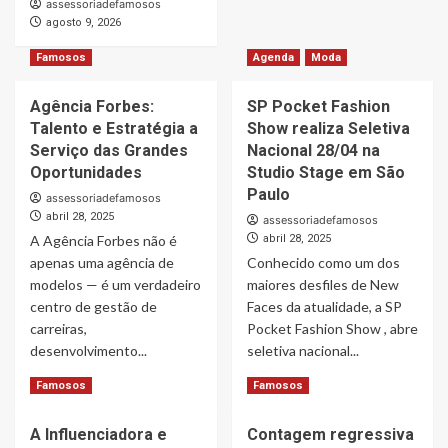
assessoriadefamosos
Um ano após a morte de Arlindo Cruz,
agosto 9, 2026
família resgata lembranças e presta
homenagem ao sambista
4
Famosos
Agenda
Moda
Agência Forbes:
SP Pocket Fashion
Famosos
Matheus & Kauan sofrem novas restrições
Talento e Estratégia a
Show realiza Seletiva
em disputa judicial com ex-empresários
Serviço das Grandes
Nacional 28/04 na
5
Oportunidades
Studio Stage em São
Paulo
assessoriadefamosos
abril 28, 2025
assessoriadefamosos
A Agência Forbes não é
abril 28, 2025
apenas uma agência de
Conhecido como um dos
modelos — é um verdadeiro
maiores desfiles de New
centro de gestão de
Faces da atualidade, a SP
carreiras,
Pocket Fashion Show , abre
desenvolvimento...
seletiva nacional...
Read
Read
Read More
Read More
Famosos
Famosos
more
more
about
about
A Influenciadora e
Contagem regressiva
Agência
SP