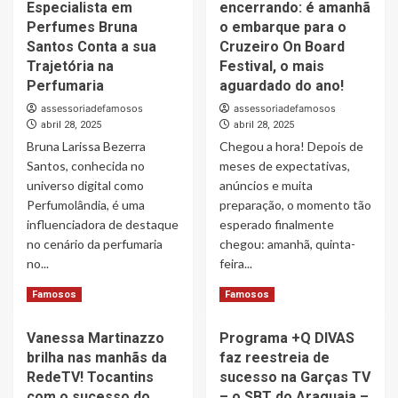
Especialista em
encerrando: é amanhã
Forbes:
Pocket
Talento
Fashion
Perfumes Bruna
o embarque para o
e
Show
Santos Conta a sua
Cruzeiro On Board
Estratégia
realiza
Trajetória na
Festival, o mais
a
Seletiva
Perfumaria
aguardado do ano!
Serviço
Nacional
assessoriadefamosos
das
assessoriadefamosos
28/04
abril 28, 2025
Grandes
abril 28, 2025
na
Oportunidades
Studio
Bruna Larissa Bezerra
Chegou a hora! Depois de
Stage
Santos, conhecida no
meses de expectativas,
em
universo digital como
anúncios e muita
São
Perfumolândia, é uma
preparação, o momento tão
Paulo
influenciadora de destaque
esperado finalmente
no cenário da perfumaria
chegou: amanhã, quinta-
no...
feira...
Read
Read
Read More
Read More
Famosos
Famosos
more
more
about
about
Vanessa Martinazzo
Programa +Q DIVAS
A
Contagem
brilha nas manhãs da
faz reestreia de
Influenciadora
regressiva
e
encerrando:
RedeTV! Tocantins
sucesso na Garças TV
Especialista
é
com o sucesso do
– o SBT do Araguaia –