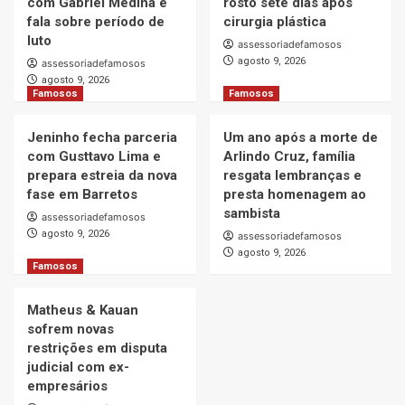
com Gabriel Medina e
rosto sete dias após
Famosos
fala sobre período de
cirurgia plástica
Matheus & Kauan sofrem novas restrições
em disputa judicial com ex-empresários
luto
assessoriadefamosos
5
agosto 9, 2026
assessoriadefamosos
agosto 9, 2026
Famosos
Famosos
Famosos
Isabella Arantes relembra perda do filho
com Gabriel Medina e fala sobre período de
Jeninho fecha parceria
Um ano após a morte de
luto
1
com Gusttavo Lima e
Arlindo Cruz, família
prepara estreia da nova
resgata lembranças e
fase em Barretos
presta homenagem ao
Famosos
sambista
assessoriadefamosos
Monique Evans comemora evolução do
agosto 9, 2026
assessoriadefamosos
rosto sete dias após cirurgia plástica
2
agosto 9, 2026
Famosos
Famosos
Matheus & Kauan
Jeninho fecha parceria com Gusttavo Lima
sofrem novas
e prepara estreia da nova fase em Barretos
restrições em disputa
3
judicial com ex-
empresários
Famosos